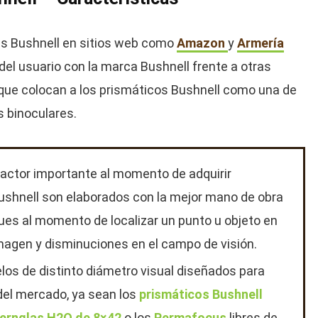
es Bushnell en sitios web como
Amazon
y
Armería
 del usuario con la marca Bushnell frente a otras
 que colocan a los prismáticos Bushnell como una de
s binoculares.
factor importante al momento de adquirir
Bushnell son elaborados con la mejor mano de obra
ues al momento de localizar un punto u objeto en
imagen y disminuciones en el campo de visión.
los de distinto diámetro visual diseñados para
el mercado, ya sean los
prismáticos Bushnell
ernglas H2O de 8×42
o los
Permafocus
libres de