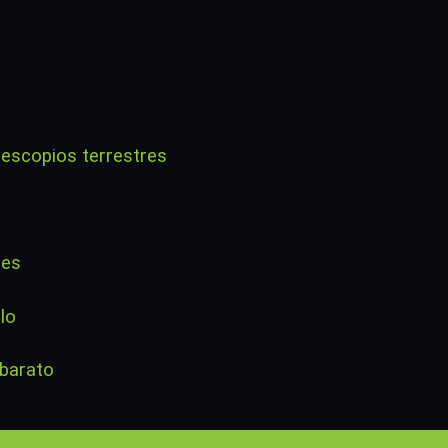
lescopios terrestres
res
lo
 barato