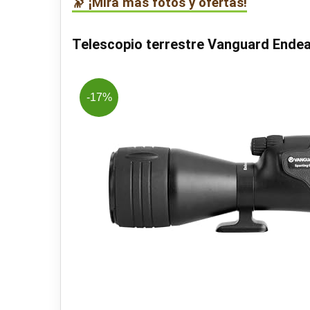
🔭 ¡Mira más fotos y ofertas!
Telescopio terrestre Vanguard Ende
-17%