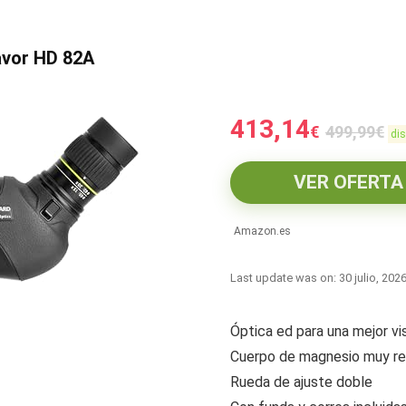
avor HD 82A
413,14
€
499,99
€
dis
VER OFERTA
Amazon.es
Last update was on: 30 julio, 202
Óptica ed para una mejor vi
Cuerpo de magnesio muy re
Rueda de ajuste doble